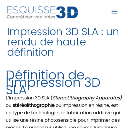
Men
prin
Impression 3D SLA : un
rendu de haute
définition
Définition de
l’impression 3D
SLA
L’impression 3D SLA (
StereoLithography Apparatus)
ou
stéréolithographie
ou impression en résine, est
un type de technologie de fabrication additive qui
utilise une résine photosensible pour imprimer des
pièces. Le processus utilise une source lumineuse